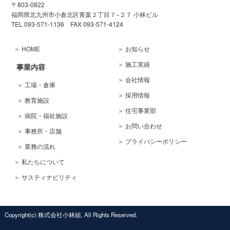
〒803-0822
福岡県北九州市小倉北区
青葉２丁目７−２７ 小林ビル
TEL 093-571-1136
FAX 093-571-4124
＞ HOME
＞ お知らせ
＞ 施工実績
事業内容
＞ 会社情報
＞ 工場・倉庫
＞ 採用情報
＞ 教育施設
＞ 住宅事業部
＞ 病院・福祉施設
＞ お問い合わせ
＞ 事務所・店舗
＞ プライバシーポリシー
＞ 業務の流れ
＞ 私たちについて
＞ サスティナビリティ
Copyright(c) 株式会社小林組. All Rights Reserved.