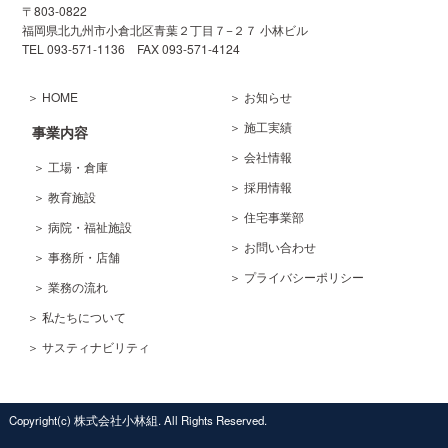
〒803-0822
福岡県北九州市小倉北区
青葉２丁目７−２７ 小林ビル
TEL 093-571-1136
FAX 093-571-4124
＞ HOME
＞ お知らせ
＞ 施工実績
事業内容
＞ 会社情報
＞ 工場・倉庫
＞ 採用情報
＞ 教育施設
＞ 住宅事業部
＞ 病院・福祉施設
＞ お問い合わせ
＞ 事務所・店舗
＞ プライバシーポリシー
＞ 業務の流れ
＞ 私たちについて
＞ サスティナビリティ
Copyright(c) 株式会社小林組. All Rights Reserved.