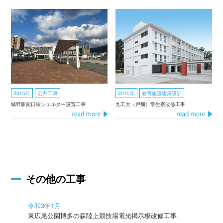
2015年
公共工事
2015年
教育施設建築設計
城野駅南口線シェルター設置工事
九工大（戸畑）学生寮改修工事
その他の工事
令和3年1月
東広尾公園博多の森陸上競技場電光掲示板改修工事