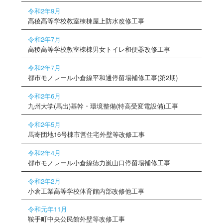
令和2年9月
高稜高等学校教室棟棟屋上防水改修工事
令和2年7月
高稜高等学校教室棟棟男女トイレ和便器改修工事
令和2年7月
都市モノレール小倉線平和通停留場補修工事(第2期)
令和2年6月
九州大学(馬出)基幹・環境整備(特高受変電設備)工事
令和2年5月
馬寄団地16号棟市営住宅外壁等改修工事
令和2年4月
都市モノレール小倉線徳力嵐山口停留場補修工事
令和2年2月
小倉工業高等学校体育館内部改修他工事
令和元年11月
鞍手町中央公民館外壁等改修工事