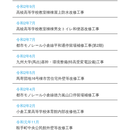
令和2年9月
高稜高等学校教室棟棟屋上防水改修工事
令和2年7月
高稜高等学校教室棟棟男女トイレ和便器改修工事
令和2年7月
都市モノレール小倉線平和通停留場補修工事(第2期)
令和2年6月
九州大学(馬出)基幹・環境整備(特高受変電設備)工事
令和2年5月
馬寄団地16号棟市営住宅外壁等改修工事
令和2年4月
都市モノレール小倉線徳力嵐山口停留場補修工事
令和2年2月
小倉工業高等学校体育館内部改修他工事
令和元年11月
鞍手町中央公民館外壁等改修工事